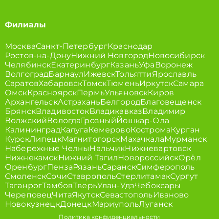
Филиалы
Москва
Санкт-Петербург
Краснодар
Ростов-на-Дону
Нижний Новгород
Новосибирск
Челябинск
Екатеринбург
Казань
Уфа
Воронеж
Волгоград
Барнаул
Ижевск
Тольятти
Ярославль
Саратов
Хабаровск
Томск
Тюмень
Иркутск
Самара
Омск
Красноярск
Пермь
Ульяновск
Киров
Архангельск
Астрахань
Белгород
Благовещенск
Брянск
Владивосток
Владикавказ
Владимир
Волжский
Вологда
Грозный
Йошкар-Ола
Калининград
Калуга
Кемерово
Кострома
Курган
Курск
Липецк
Магнитогорск
Махачкала
Мурманск
Набережные Челны
Нальчик
Нижневартовск
Нижнекамск
Нижний Тагил
Новороссийск
Орёл
Оренбург
Пенза
Рязань
Саранск
Симферополь
Смоленск
Сочи
Ставрополь
Стерлитамак
Сургут
Таганрог
Тамбов
Тверь
Улан-Удэ
Чебоксары
Череповец
Чита
Якутск
Севастополь
Иваново
Новокузнецк
Донецк
Мариуполь
Луганск
Политика конфиденциальности