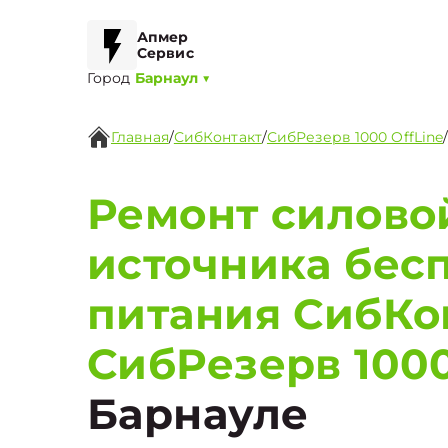
Апмер
Сервис
Город
Барнаул
▼
Главная
/
СибКонтакт
/
СибРезерв 1000 OffLine
Ремонт силовой
источника бес
питания СибКо
СибРезерв 1000
Барнауле