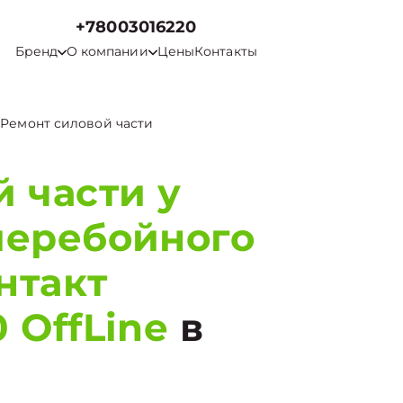
+78003016220
Бренд
О компании
Цены
Контакты
/
Ремонт силовой части
 части у
перебойного
нтакт
 OffLine
в