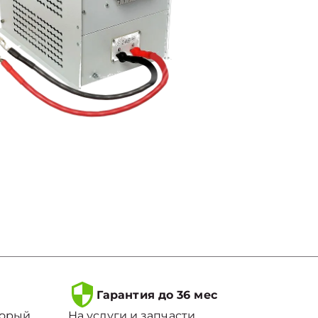
Гарантия до 36 мес
торый
На услуги и запчасти