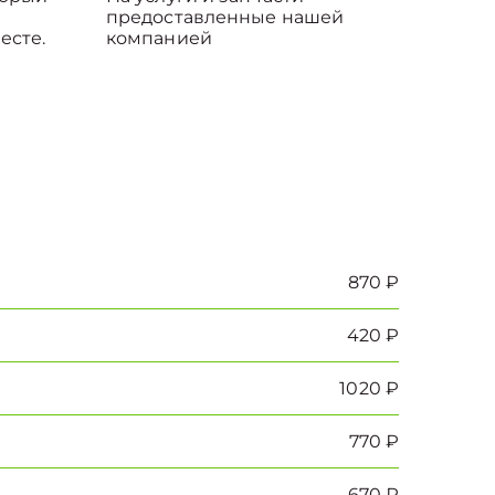
предоставленные нашей
есте.
компанией
870 ₽
420 ₽
1020 ₽
770 ₽
670 ₽