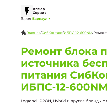
Апмер
Сервис
Город
Барнаул
▼
Главная
/
СибКонтакт
/
ИБПС-12-600NM
/
Ремонт
Ремонт блока п
источника бес
питания СибКо
ИБПС-12-600N
Legrand, IPPON, Hybrid и другие бренды с 