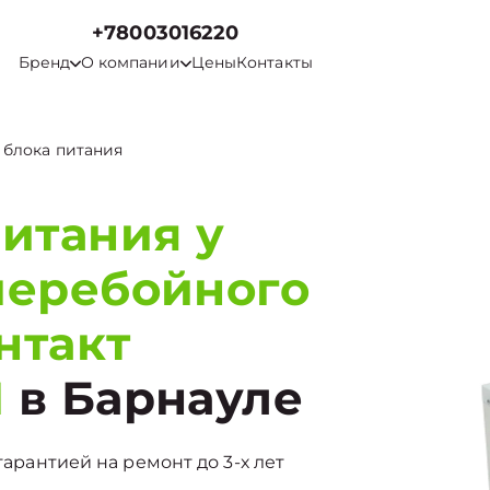
+78003016220
Бренд
О компании
Цены
Контакты
 блока питания
итания у
перебойного
нтакт
M
в Барнауле
гарантией на ремонт до 3-х лет