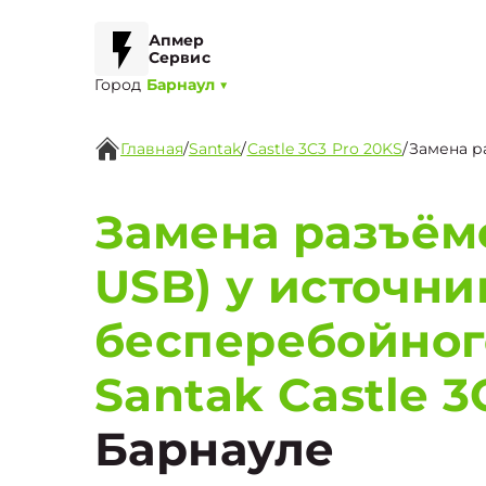
Апмер
Сервис
Город
Барнаул
▼
Главная
/
Santak
/
Castle 3C3 Pro 20KS
/
Замена ра
Замена разъёмо
USB) у источни
бесперебойног
Santak Castle 3
Барнауле