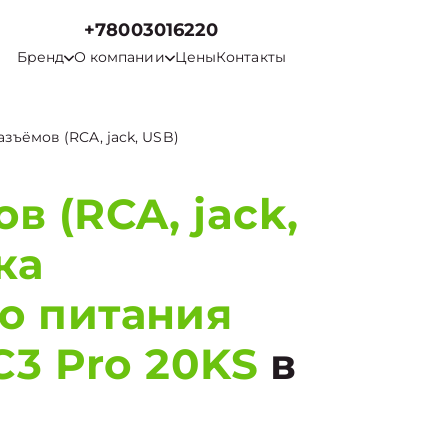
+78003016220
Бренд
О компании
Цены
Контакты
зъёмов (RCA, jack, USB)
в (RCA, jack,
ка
о питания
C3 Pro 20KS
в